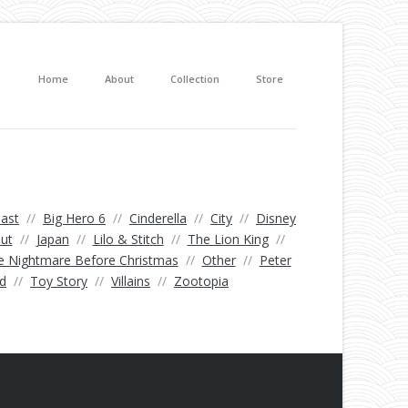
Home
About
Collection
Store
ast
//
Big Hero 6
//
Cinderella
//
City
//
Disney
Out
//
Japan
//
Lilo & Stitch
//
The Lion King
//
e Nightmare Before Christmas
//
Other
//
Peter
d
//
Toy Story
//
Villains
//
Zootopia