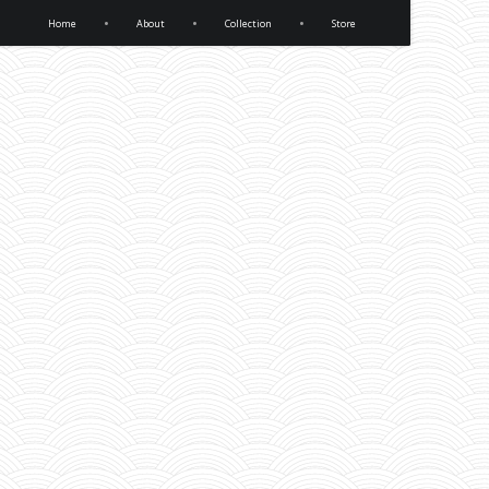
•
•
•
Home
About
Collection
Store