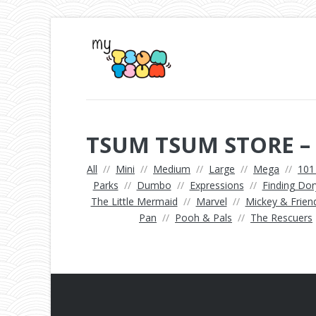
TSUM TSUM STORE –
All
//
Mini
//
Medium
//
Large
//
Mega
//
101
Parks
//
Dumbo
//
Expressions
//
Finding Dor
The Little Mermaid
//
Marvel
//
Mickey & Frien
Pan
//
Pooh & Pals
//
The Rescuers