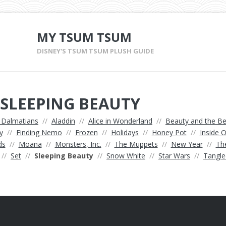
MY TSUM TSUM
DISNEY'S TSUM TSUM PLUSH GUIDE
 SLEEPING BEAUTY
 Dalmatians
//
Aladdin
//
Alice in Wonderland
//
Beauty and the Be
y
//
Finding Nemo
//
Frozen
//
Holidays
//
Honey Pot
//
Inside 
ds
//
Moana
//
Monsters, Inc.
//
The Muppets
//
New Year
//
Th
//
Set
//
Sleeping Beauty
//
Snow White
//
Star Wars
//
Tangle