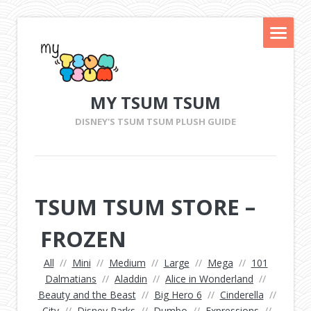
MY TSUM TSUM
DISNEY'S TSUM TSUM PLUSH GUIDE
TSUM TSUM STORE –
FROZEN
All
//
Mini
//
Medium
//
Large
//
Mega
//
101
Dalmatians
//
Aladdin
//
Alice in Wonderland
//
Beauty and the Beast
//
Big Hero 6
//
Cinderella
//
City
//
Disney Parks
//
Dumbo
//
Expressions
//