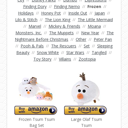
Finding Dory
//
Finding Nemo
//
Frozen
//
Holidays
//
Honey Pot
//
Inside Out
//
Japan
//
Lilo & Stitch
//
The Lion King
//
The Little Mermaid
//
Marvel
//
Mickey & Friends
//
Moana
//
Monsters, Inc.
//
The Muppets
//
New Year
//
The
Nightmare Before Christmas
//
Other
//
Peter Pan
//
Pooh & Pals
//
The Rescuers
//
Set
//
Sleeping
Beauty
//
Snow White
//
Star Wars
//
Tangled
//
Toy Story
//
Villains
//
Zootopia
Frozen Tsum Tsum
Large Olaf Tsum
Bag Set
Tsum